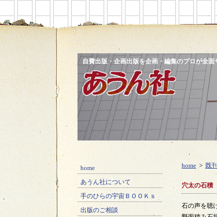
自費出版・企画出版を企画・編集のプロが全面
あうん社
home
>
既
home
あうん社について
穴太の石積
手のひらの宇宙ＢＯＯＫｓ
石の声を聴
出版のご相談
野面積み石