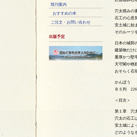
既刊案内
穴太積みの
おすすめの本
石工の心意
ご注文・お問い合わせ
安土城に始
そのルーツ
出版予定
日本の城郭
建築物だけ
重厚かつ堅
天守閣や櫓
おそらく石
かんぽう 定
Ｂ５判 22
＜目次＞
第１章 穴
穴太の石工
安土城によ
どのような