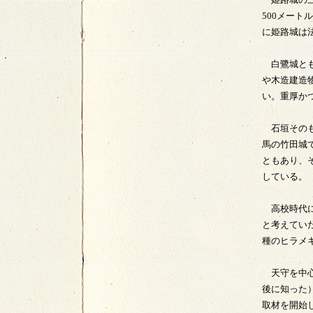
500メー
に姫路城は
白鷺城とも
や木造建造
い。重厚か
石垣そのも
馬の竹田城
ともあり、
している。
高校時代に
と考えていた
種のヒラメ
天守を中心
後に知った
取材を開始