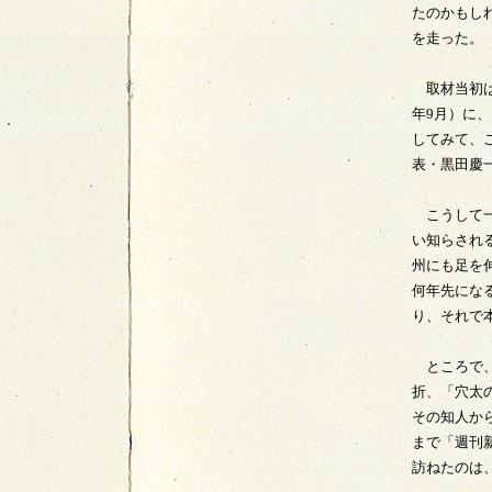
たのかもし
を走った。
取材当初は
年9月）に
してみて、
表・黒田慶
こうして一
い知らされ
州にも足を
何年先にな
り、それで
ところで、
折、「穴太
その知人か
まで「週刊
訪ねたのは