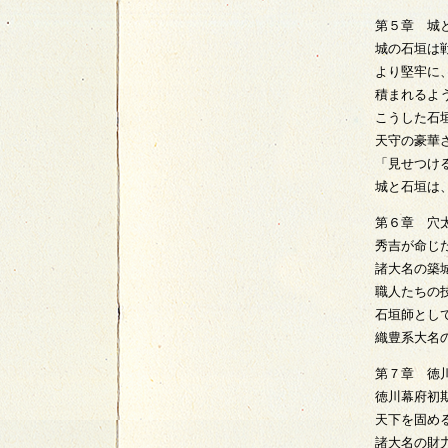
第５章 城
城の石垣は
より堅牢に
積まれるよ
こうした石
天守の豪華
「見せつけ
城と石垣は
第６章 穴
秀吉が命じ
諸大名の築
職人たちの
石垣師とし
織豊系大名
第７章 徳
徳川幕府初
天下を固め
諸大名の財