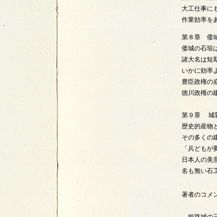
大工仕事に
作業効率を
第８章 倭
倭城の石垣
諸大名は短
いかに効率
豊臣政権の
徳川政権の
第９章 城
歴史的産物
その多くの
「兵どもが
日本人の美
名も無い石
著者のコメン
姫路城の三