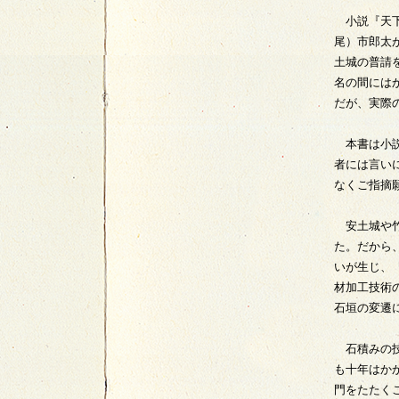
小説『天下
尾）市郎太
土城の普請
名の間には
だが、実際
本書は小説
者には言い
なくご指摘
安土城や竹
た。だから
いが生じ、
材加工技術
石垣の変遷
石積みの技
も十年はか
門をたたく