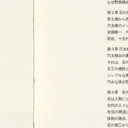
なぜ野面積
第２章 石の
安土城から
穴太衆のメ
全国唯一、
現在、十五
第３章 穴太
穴太積みの
それは、石
石工の感性
シンプルな
巧みな技が
第４章 石
石は人類に
古代の人々
生活の周辺
技術の進歩
石の加工か