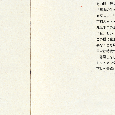
あの世に行
「無限の生
旅立つ人も
京都の雨・
九鬼水軍の
「私」とい
この世に生
姿なくとも
天宙新時代
ご恩返しを
ドキュメン
下駄の音鳴