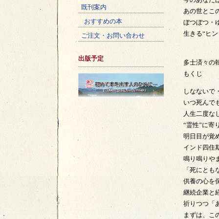
既刊案内
あの世とこ
おすすめの本
ぼつぼつ・
生きる“ヒ
ご注文・お問い合わせ
出版予定
多士済々の
もくじ
しなないで
いつ死んで
人生二度な
“霊性”に
明日目が覚
インド四住
鳴り鳴りや
「死にとも
供養の心を
継続企業と
祈りつつ「
まずは、こ