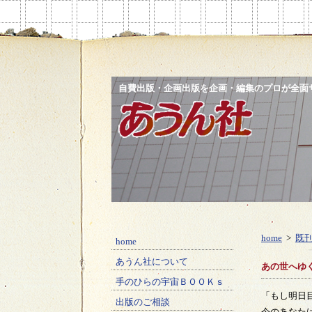
自費出版・企画出版を企画・編集のプロが全面
あうん社
home
>
既
home
あうん社について
あの世へゆく
手のひらの宇宙ＢＯＯＫｓ
「もし明日
出版のご相談
今のあなた